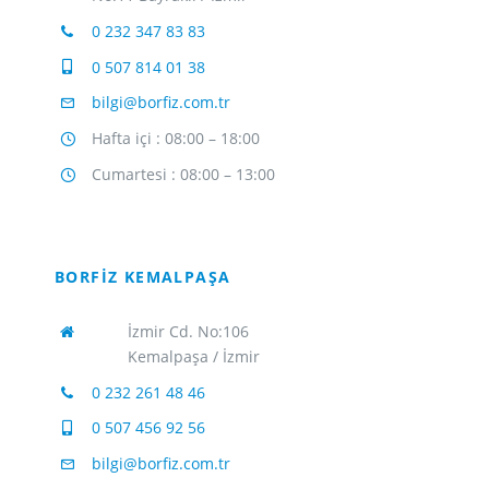
0 232 347 83 83
0 507 814 01 38
bilgi@borfiz.com.tr
Hafta içi : 08:00 – 18:00
Cumartesi : 08:00 – 13:00
BORFİZ KEMALPAŞA
İzmir Cd. No:106
Kemalpaşa / İzmir
0 232 261 48 46
0 507 456 92 56
bilgi@borfiz.com.tr