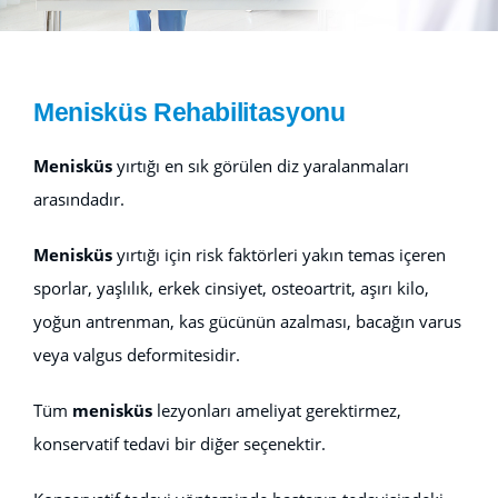
V.I.P
Menisküs Rehabilitasyonu
İLETİŞİM
Menisküs
yırtığı en sık görülen diz yaralanmaları
arasındadır.
Menisküs
yırtığı için risk faktörleri yakın temas içeren
sporlar, yaşlılık, erkek cinsiyet, osteoartrit, aşırı kilo,
yoğun antrenman, kas gücünün azalması, bacağın varus
veya valgus deformitesidir.
Tüm
menisküs
lezyonları ameliyat gerektirmez,
konservatif tedavi bir diğer seçenektir.