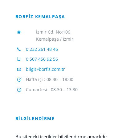
BORFİZ KEMALPAŞA
İzmir Cd. No:106
Kemalpaşa / İzmir
0 232 261 48 46
0 507 456 92 56
bilgi@borfiz.com.tr
Hafta içi : 08:30 – 18:00
Cumartesi : 08:30 – 13:30
BİLGİLENDİRME
Bu sitedeki içerikler bilgilendirme amaçlıdır.